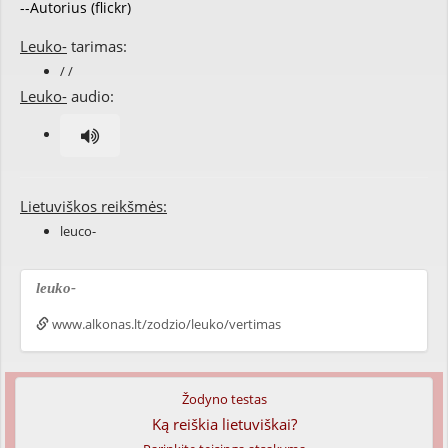
--Autorius (flickr)
Leuko-
tarimas:
/ /
Leuko-
audio:
Lietuviškos reikšmės:
leuco-
leuko-
www.alkonas.lt/zodzio/leuko/vertimas
Žodyno testas
Ką reiškia lietuviškai?