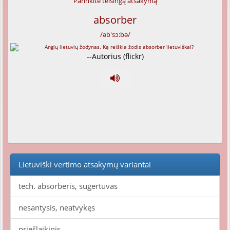
Parinkite teisingą atsakymą
absorber
/əb'sɔ:bə/
--Autorius (flickr)
Lietuviški vertimo atsakymų variantai
tech. absorberis, sugertuvas
nesantysis, neatvykęs
priešlaikinis