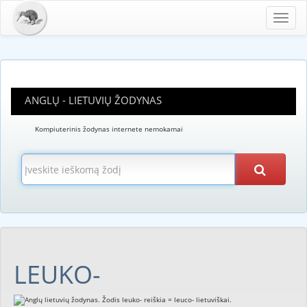
Toggl
navig
ANGLŲ - LIETUVIŲ ŽODYNAS
Kompiuterinis žodynas internete nemokamai
LEUKO-