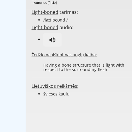
--Autorius (flickr)
Light-boned
tarimas:
/laɪt boʊnd /
Light-boned
audio:
Žodžio paaiškinimas anglų kalba:
Having a bone structure that is light with
respect to the surrounding flesh
Lietuviškos reikšmės:
šviesos kaulų