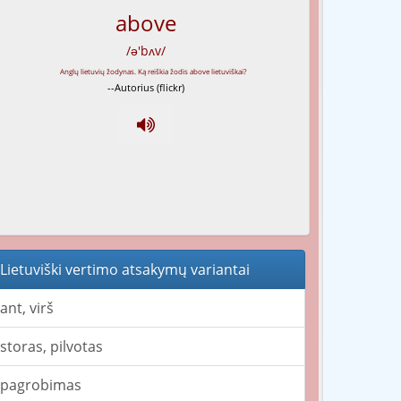
above
/ə'bʌv/
--Autorius (flickr)
Lietuviški vertimo atsakymų variantai
ant, virš
storas, pilvotas
pagrobimas