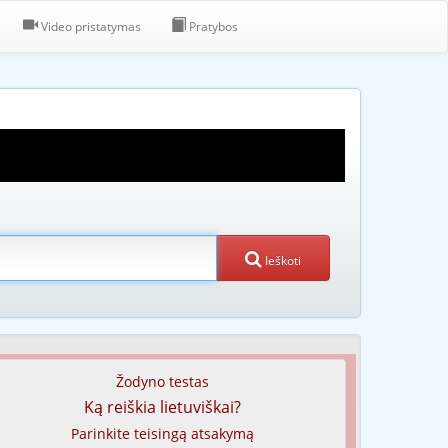
Video pristatymas
Pratybos
Ieškoti
Žodyno testas
Ką reiškia lietuviškai?
Parinkite teisingą atsakymą