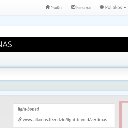
Politikos
Pradžia
Kontaktai
NAS
light-boned
www.alkonas.lt/zodzio/light-boned/vertimas