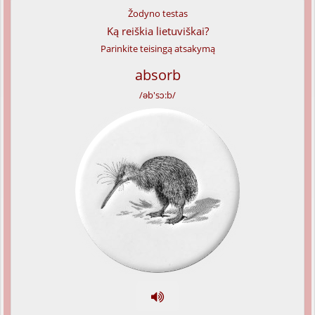
Žodyno testas
Ką reiškia lietuviškai?
Parinkite teisingą atsakymą
absorb
/əb'sɔ:b/