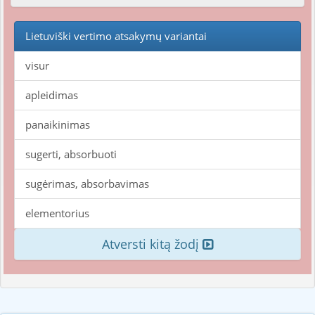
Lietuviški vertimo atsakymų variantai
visur
apleidimas
panaikinimas
sugerti, absorbuoti
sugėrimas, absorbavimas
elementorius
Atversti kitą žodį