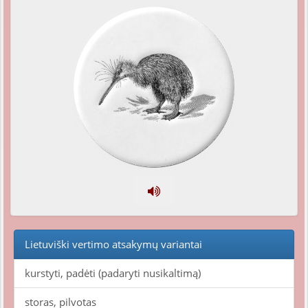
Lietuviški vertimo atsakymų variantai
kurstyti, padėti (padaryti nusikaltimą)
storas, pilvotas