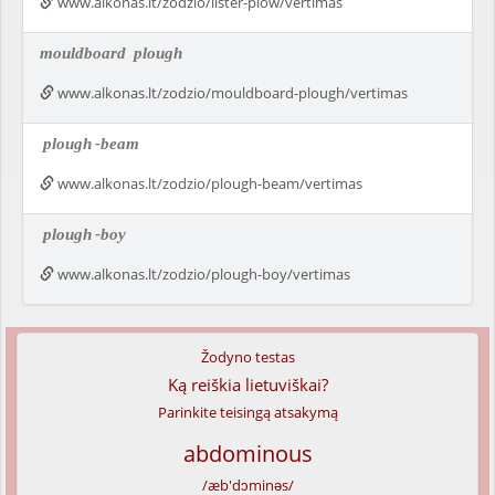
www.alkonas.lt/zodzio/lister-plow/vertimas
mouldboard
plough
www.alkonas.lt/zodzio/mouldboard-plough/vertimas
plough
-beam
www.alkonas.lt/zodzio/plough-beam/vertimas
plough
-boy
www.alkonas.lt/zodzio/plough-boy/vertimas
Žodyno testas
Ką reiškia lietuviškai?
Parinkite teisingą atsakymą
abdominous
/æb'dɔminəs/