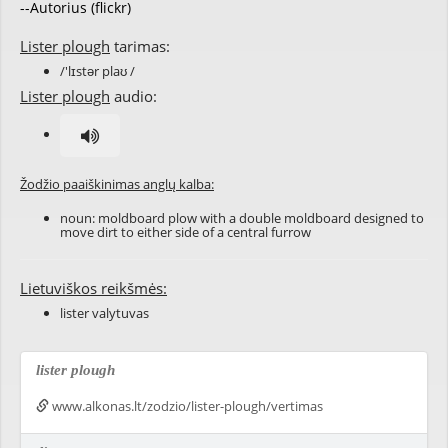
--Autorius (flickr)
Lister plough
tarimas:
/'lɪstər plaʊ /
Lister plough
audio:
Žodžio paaiškinimas anglų kalba:
noun: moldboard plow with a double moldboard designed to
move dirt to either side of a central furrow
Lietuviškos reikšmės:
lister valytuvas
lister plough
www.alkonas.lt/zodzio/lister-plough/vertimas