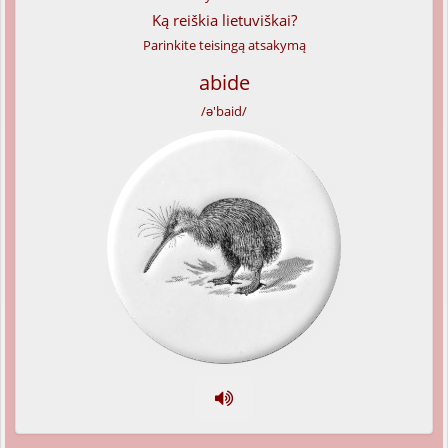
Ką reiškia lietuviškai?
Parinkite teisingą atsakymą
abide
/ə'baid/