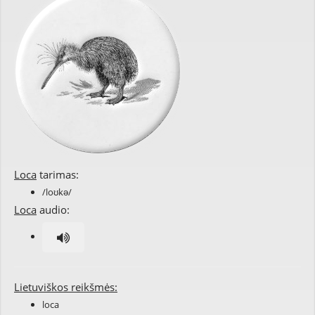
Loca
tarimas:
/loʊkə/
Loca
audio:
Lietuviškos reikšmės:
loca