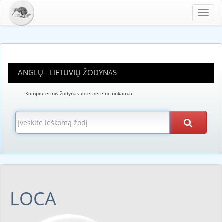
Toggl
navig
ANGLŲ - LIETUVIŲ ŽODYNAS
Kompiuterinis žodynas internete nemokamai
LOCA