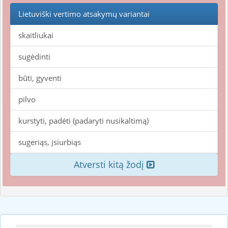
Lietuviški vertimo atsakymų variantai
skaitliukai
sugėdinti
būti, gyventi
pilvo
kurstyti, padėti (padaryti nusikaltimą)
sugeriąs, įsiurbiąs
Atversti kitą žodį