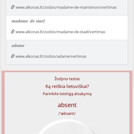
www.alkonas.lt/zodzio/madame-de-maintenon/vertimas
madame
de stael
www.alkonas.lt/zodzio/madame-de-stael/vertimas
adame
www.alkonas.lt/zodzio/adame/vertimas
Žodyno testas
Ką reiškia lietuviškai?
Parinkite teisingą atsakymą
absent
/'æbsənt/