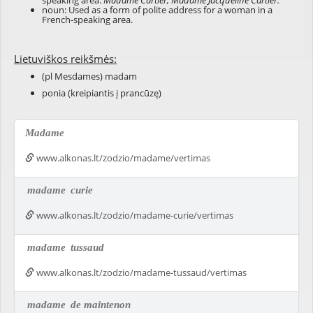
speaking area:
Madame Cartier; Madame Jacqueline Cartier.
noun: Used as a form of polite address for a woman in a
French-speaking area.
Lietuviškos reikšmės:
(pl Mesdames) madam
ponia (kreipiantis į prancūzę)
Madame
www.alkonas.lt/zodzio/madame/vertimas
madame
curie
www.alkonas.lt/zodzio/madame-curie/vertimas
madame
tussaud
www.alkonas.lt/zodzio/madame-tussaud/vertimas
madame
de maintenon