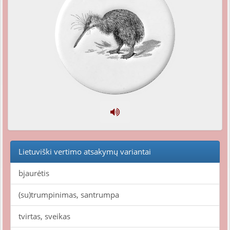
Lietuviški vertimo atsakymų variantai
bjaurėtis
(su)trumpinimas, santrumpa
tvirtas, sveikas