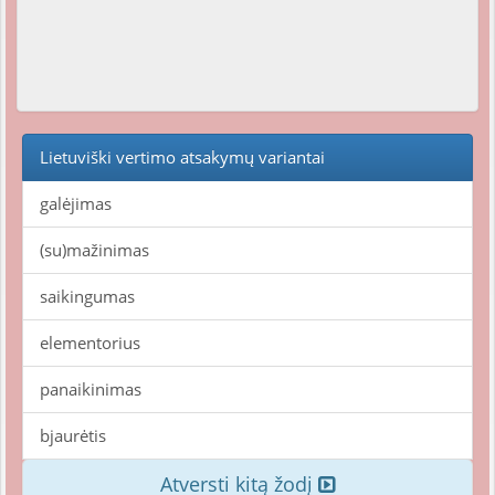
Lietuviški vertimo atsakymų variantai
galėjimas
(su)mažinimas
saikingumas
elementorius
panaikinimas
bjaurėtis
Atversti kitą žodį