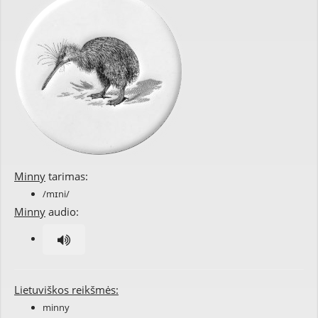
Minny
tarimas:
/mɪni/
Minny
audio:
Lietuviškos reikšmės:
minny