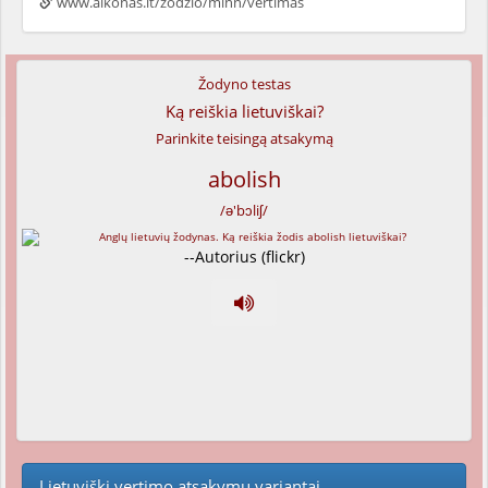
www.alkonas.lt/zodzio/minn/vertimas
Žodyno testas
Ką reiškia lietuviškai?
Parinkite teisingą atsakymą
abolish
/ə'bɔliʃ/
--Autorius (flickr)
Lietuviški vertimo atsakymų variantai