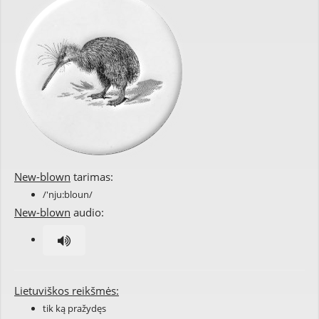
New-blown
tarimas:
/'nju:bloun/
New-blown
audio:
Lietuviškos reikšmės:
tik ką pražydęs