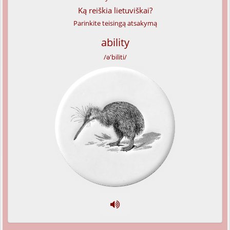
Ką reiškia lietuviškai?
Parinkite teisingą atsakymą
ability
/ə'biliti/