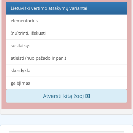
Lietuviški vertimo atsakymų variantai
elementorius
(nu)trinti, išskusti
susilaikąs
atleisti (nuo pažado ir pan.)
skerdykla
galėjimas
Atversti kitą žodį