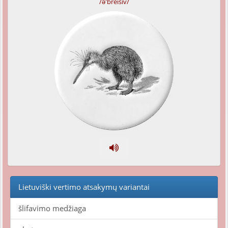
/ə'breisiv/
Lietuviški vertimo atsakymų variantai
šlifavimo medžiaga