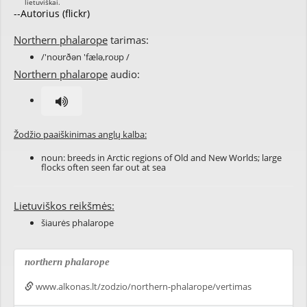
--Autorius (flickr)
Northern phalarope
tarimas:
/'noʊrðən 'fælə,roʊp /
Northern phalarope
audio:
Žodžio paaiškinimas anglų kalba:
noun: breeds in Arctic regions of Old and New Worlds; large
flocks often seen far out at sea
Lietuviškos reikšmės:
šiaurės phalarope
northern phalarope
www.alkonas.lt/zodzio/northern-phalarope/vertimas