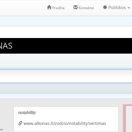
Politikos
Pradžia
Kontaktai
NAS
notability
www.alkonas.lt/zodzio/notability/vertimas