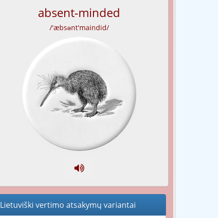
absent-minded
/'æbsənt'maindid/
Lietuviški vertimo atsakymų variantai