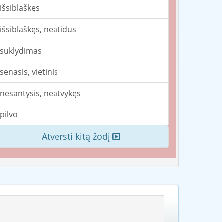
išsiblaškęs
išsiblaškęs, neatidus
suklydimas
senasis, vietinis
nesantysis, neatvykęs
pilvo
Atversti kitą žodį