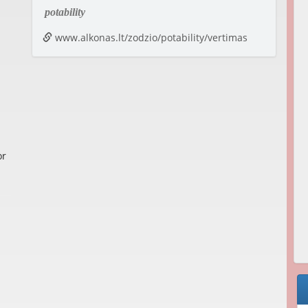
potability
www.alkonas.lt/zodzio/potability/vertimas
or