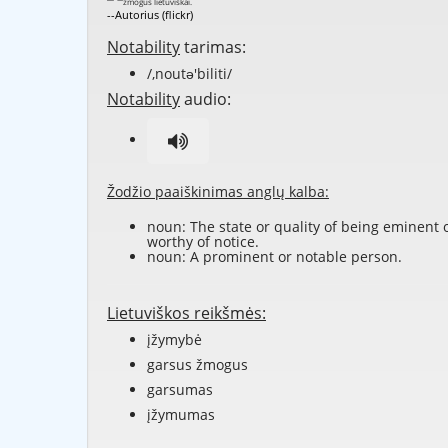
--Autorius (flickr)
Notability
tarimas:
/,noutə'biliti/
Notability
audio:
Žodžio paaiškinimas anglų kalba:
noun: The state or quality of being eminent 
worthy of notice.
noun: A prominent or notable person.
Lietuviškos reikšmės:
įžymybė
garsus žmogus
garsumas
įžymumas