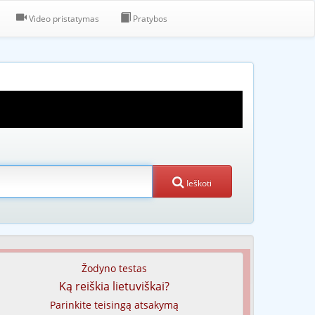
Video pristatymas
Pratybos
Ieškoti
Žodyno testas
Ką reiškia lietuviškai?
Parinkite teisingą atsakymą