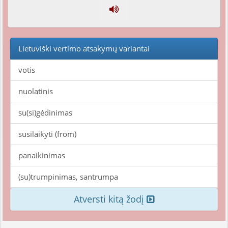
Lietuviški vertimo atsakymų variantai
votis
nuolatinis
su(si)gėdinimas
susilaikyti (from)
panaikinimas
(su)trumpinimas, santrumpa
Atversti kitą žodį