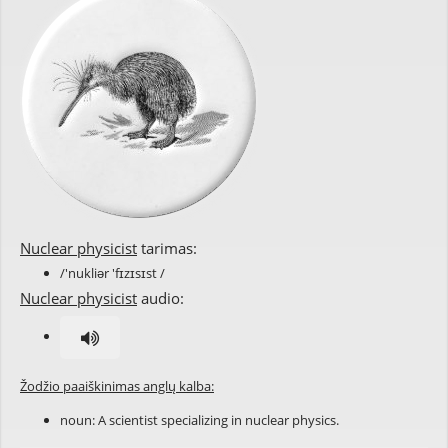
Nuclear physicist
tarimas:
/'nukliər 'fɪzɪsɪst /
Nuclear physicist
audio:
Žodžio paaiškinimas anglų kalba:
noun: A scientist specializing in
nuclear physics
.