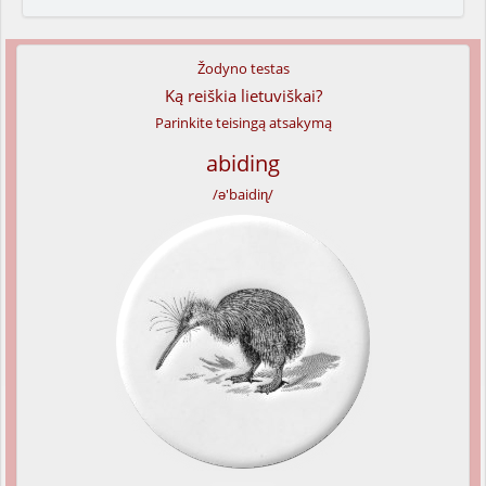
Žodyno testas
Ką reiškia lietuviškai?
Parinkite teisingą atsakymą
abiding
/ə'baidiɳ/