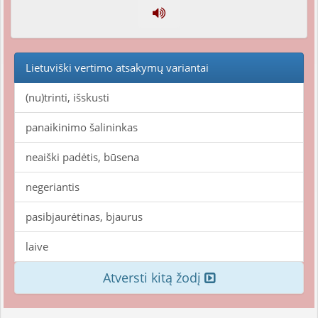
Lietuviški vertimo atsakymų variantai
(nu)trinti, išskusti
panaikinimo šalininkas
neaiški padėtis, būsena
negeriantis
pasibjaurėtinas, bjaurus
laive
Atversti kitą žodį