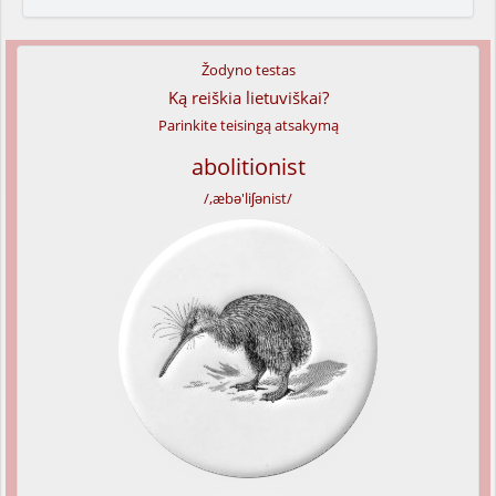
Žodyno testas
Ką reiškia lietuviškai?
Parinkite teisingą atsakymą
abolitionist
/,æbə'liʃənist/