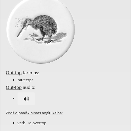
Out-top
tarimas:
/aut'tɔp/
Out-top
audio:
Žodžio paaiškinimas anglų kalba:
verb: To
overtop
.