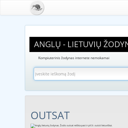
ANGLŲ - LIETUVIŲ ŽODY
Kompiuterinis žodynas internete nemokamai
OUTSAT