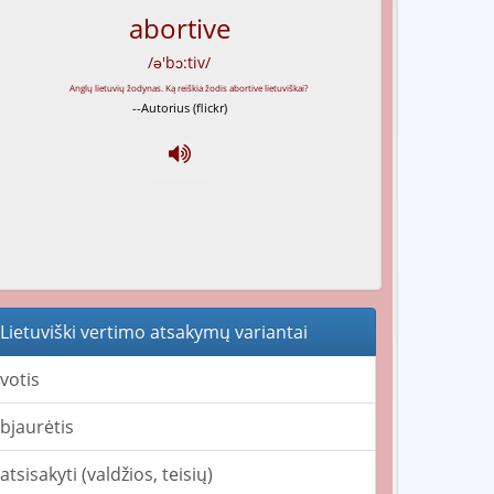
abortive
/ə'bɔ:tiv/
--Autorius (flickr)
Lietuviški vertimo atsakymų variantai
votis
bjaurėtis
atsisakyti (valdžios, teisių)