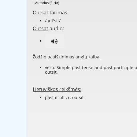
--Autorius (flickr)
Outsat
tarimas:
/aut'sit/
Outsat
audio:
Žodžio paaiškinimas anglų kalba:
verb: Simple past tense and past participle o
outsit
.
Lietuviškos reikšmės:
past ir pII žr. outsit