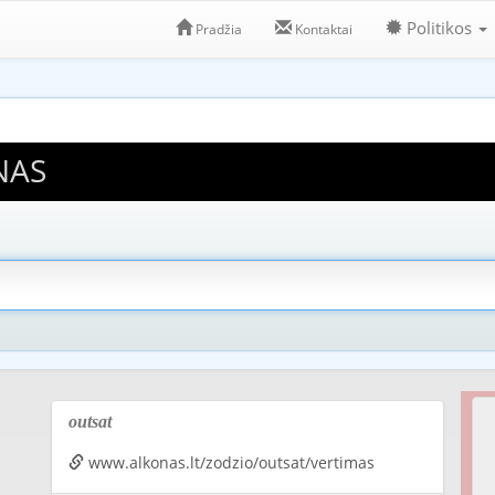
Politikos
Pradžia
Kontaktai
NAS
outsat
www.alkonas.lt/zodzio/outsat/vertimas