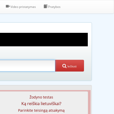
Video pristatymas
Pratybos
Ieškoti
Žodyno testas
Ką reiškia lietuviškai?
Parinkite teisingą atsakymą