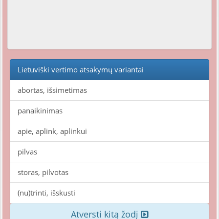
Lietuviški vertimo atsakymų variantai
abortas, išsimetimas
panaikinimas
apie, aplink, aplinkui
pilvas
storas, pilvotas
(nu)trinti, išskusti
Atversti kitą žodį