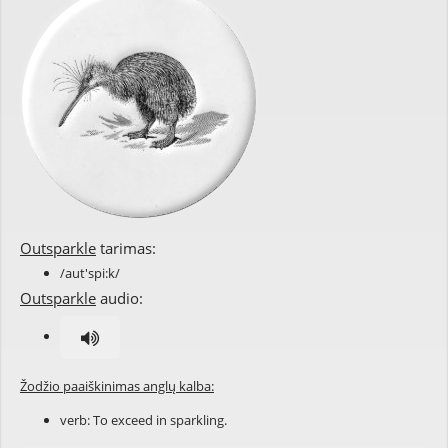
Outsparkle
tarimas:
/aut'spi:k/
Outsparkle
audio:
Žodžio paaiškinimas anglų kalba:
verb: To exceed in
sparkling
.