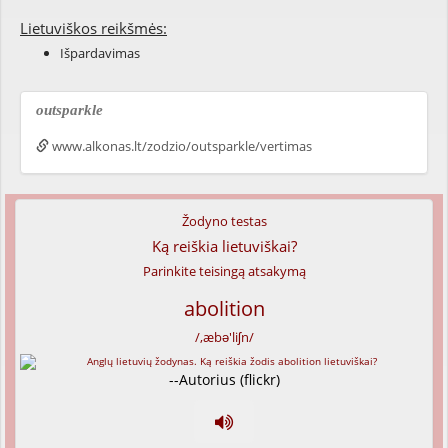
Lietuviškos reikšmės:
Išpardavimas
outsparkle
www.alkonas.lt/zodzio/outsparkle/vertimas
Žodyno testas
Ką reiškia lietuviškai?
Parinkite teisingą atsakymą
abolition
/,æbə'liʃn/
--Autorius (flickr)