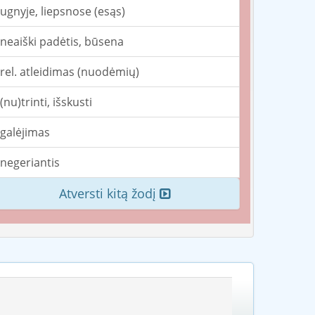
ugnyje, liepsnose (esąs)
neaiški padėtis, būsena
rel. atleidimas (nuodėmių)
(nu)trinti, išskusti
galėjimas
negeriantis
Atversti kitą žodį