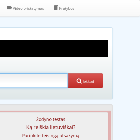
Video pristatymas
Pratybos
Ieškoti
Žodyno testas
Ką reiškia lietuviškai?
Parinkite teisingą atsakymą