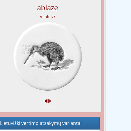
ablaze
/ə'bleiz/
Lietuviški vertimo atsakymų variantai