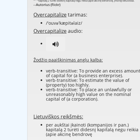
--Autorius (flickr)
Overcapitalize
tarimas:
/'ouvə'kæpitəlaiz/
Overcapitalize
audio:
Žodžio paaiškinimas anglų kalba:
verb-transitive: To provide an excess amoun
of capital for (a business enterprise).
verb-transitive: To estimate the value of
(property) too highly.
verb-transitive: To place an unlawfully or
unreasonably high value on the nominal
capital of (a corporation).
Lietuviškos reikšmės:
per aukštai įkainoti (kompanijos ir pan.)
kapitalą 2 turėti didesnį kapitalą negu reikia
(apie akcinę bendrovę