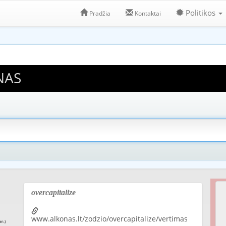
Politikos
Pradžia
Kontaktai
NAS
overcapitalize
www.alkonas.lt/zodzio/overcapitalize/vertimas