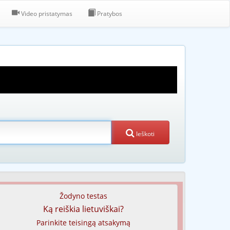
Video pristatymas
Pratybos
Ieškoti
Žodyno testas
Ką reiškia lietuviškai?
Parinkite teisingą atsakymą