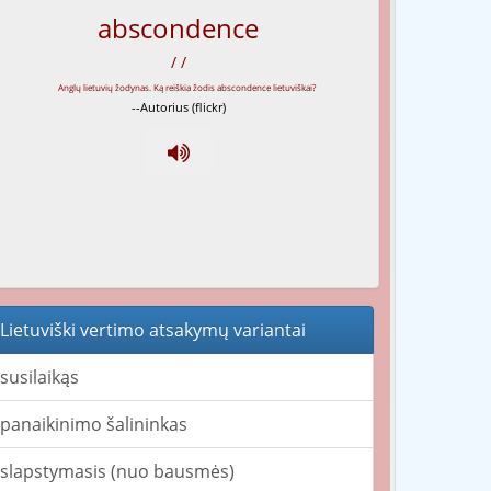
abscondence
/ /
--Autorius (flickr)
Lietuviški vertimo atsakymų variantai
susilaikąs
panaikinimo šalininkas
slapstymasis (nuo bausmės)