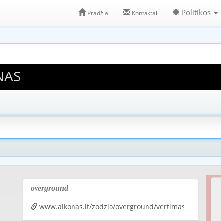
Politikos
Pradžia
Kontaktai
NAS
overground
www.alkonas.lt/zodzio/overground/vertimas