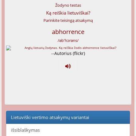
Žodyno testas
Ką reiškia lietuviškai?
Parinkite teisingą atsakymą
abhorrence
/əb'hɔrəns/
--Autorius (flickr)
Lietuviški vertimo atsakymų variantai
išsiblaškymas