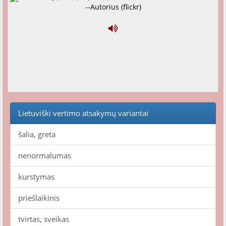
--Autorius (flickr)
Lietuviški vertimo atsakymų variantai
šalia, greta
nenormalumas
kurstymas
priešlaikinis
tvirtas, sveikas