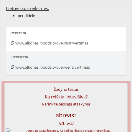
Lietuviškos reikšmės:
per didelė
overrent
www.alkonas.lt/zodzio/overrent/vertimas
overwent
www.alkonas.lt/zodzio/overwent/vertimas
Žodyno testas
Ką reiškia lietuviškai?
Parinkite teisingą atsakymą
abreast
/ə'brest/