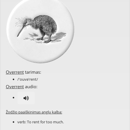
Overrent
tarimas:
/'ouvə'rent/
Overrent
audio:
Žodžio paaiškinimas anglų kalba:
verb: To
rent
for too much.