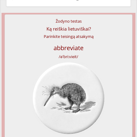
Žodyno testas
Ką reiškia lietuviškai?
Parinkite teisingą atsakymą
abbreviate
/ə'bri:vieit/