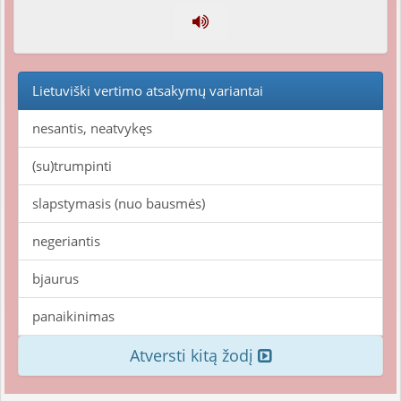
Lietuviški vertimo atsakymų variantai
nesantis, neatvykęs
(su)trumpinti
slapstymasis (nuo bausmės)
negeriantis
bjaurus
panaikinimas
Atversti kitą žodį