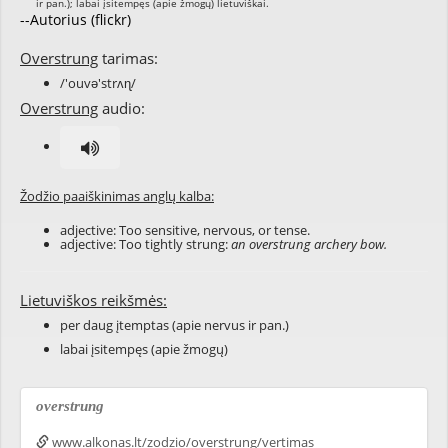
--Autorius (flickr)
Overstrung
tarimas:
/'ouvə'strʌɳ/
Overstrung
audio:
Žodžio paaiškinimas anglų kalba:
adjective: Too sensitive, nervous, or tense.
adjective: Too tightly strung:
an overstrung archery bow.
Lietuviškos reikšmės:
per daug įtemptas (apie nervus ir pan.)
labai įsitempęs (apie žmogų)
overstrung
www.alkonas.lt/zodzio/overstrung/vertimas