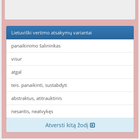
Lietuviški vertimo atsakymų variantai
panaikinimo šalininkas
visur
atgal
teis. panaikinti, sustabdyti
abstraktus, atitrauktinis
nesantis, neatvykęs
Atversti kitą žodį