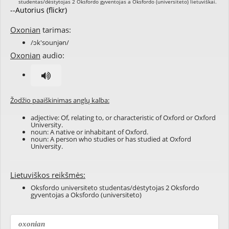
--Autorius (flickr)
Oxonian
tarimas:
/ɔk'sounjən/
Oxonian
audio:
Žodžio paaiškinimas anglų kalba:
adjective: Of, relating to, or characteristic of Oxford or Oxford
University.
noun: A native or inhabitant of Oxford.
noun: A person who studies or has studied at Oxford
University.
Lietuviškos reikšmės:
Oksfordo universiteto studentas/dėstytojas 2 Oksfordo
gyventojas a Oksfordo (universiteto)
oxonian