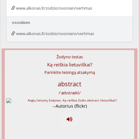
www.alkonas.lt/zodzio/oxonian/vertimas
oxonians
www.alkonas.lt/zodzio/oxonians/vertimas
Žodyno testas
Ką reiškia lietuviškai?
Parinkite teisingą atsakymą
abstract
/'æbstrækt/
--Autorius (flickr)