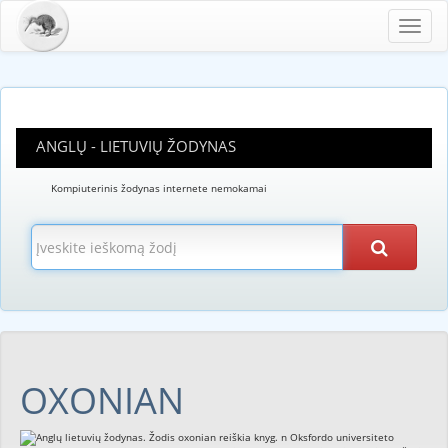
Toggl
navig
ANGLŲ - LIETUVIŲ ŽODYNAS
Kompiuterinis žodynas internete nemokamai
OXONIAN