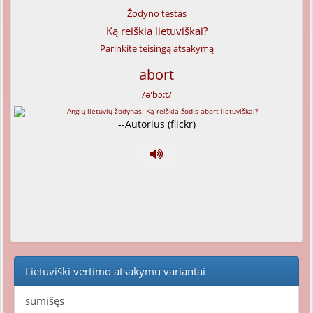
Žodyno testas
Ką reiškia lietuviškai?
Parinkite teisingą atsakymą
abort
/ə'bɔ:t/
--Autorius (flickr)
Lietuviški vertimo atsakymų variantai
sumišęs