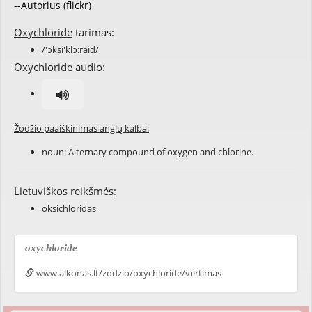
--Autorius (flickr)
Oxychloride
tarimas:
/'ɔksi'klɔ:raid/
Oxychloride
audio:
Žodžio paaiškinimas anglų kalba:
noun: A
ternary compound
of
oxygen
and
chlorine
.
Lietuviškos reikšmės:
oksichloridas
oxychloride
www.alkonas.lt/zodzio/oxychloride/vertimas