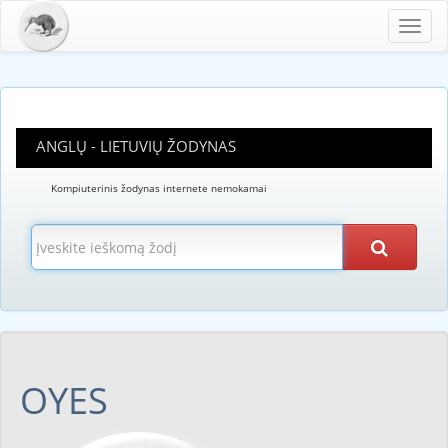
Toggl
navig
ANGLŲ - LIETUVIŲ ŽODYNAS
Kompiuterinis žodynas internete nemokamai
OYES