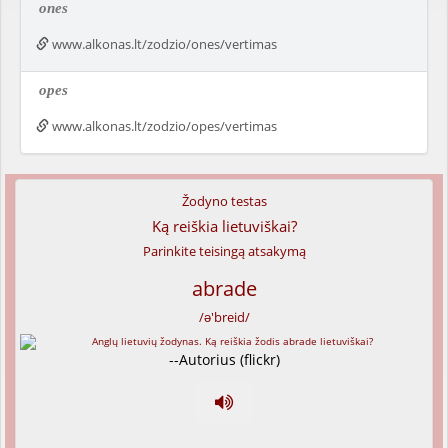
ones
www.alkonas.lt/zodzio/ones/vertimas
opes
www.alkonas.lt/zodzio/opes/vertimas
Žodyno testas
Ką reiškia lietuviškai?
Parinkite teisingą atsakymą
abrade
/ə'breid/
--Autorius (flickr)