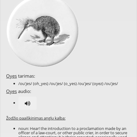
Oyes
tarimas:
/ou'jes/ (oh_yes) /ou'jes/ (o_yes) /ou'jes/ (oyez) /ou'jes/
Oyes
audio:
Žodžio paaiškinimas anglų kalba:
noun: Hear! the introduction to a proclamation made by an
officer of a law-court, or other public crier, in order to secure