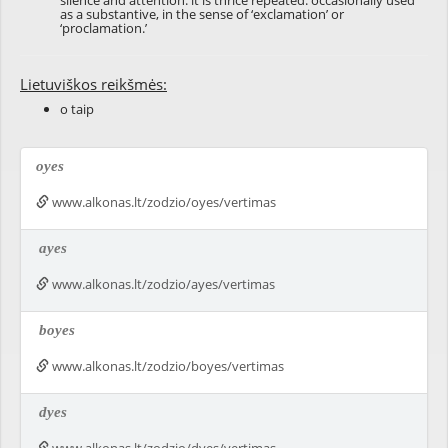
silence and attention: it is thrice repeated: occasionally used
as a substantive, in the sense of ‘exclamation’ or
‘proclamation.’
Lietuviškos reikšmės:
o taip
oyes
www.alkonas.lt/zodzio/oyes/vertimas
ayes
www.alkonas.lt/zodzio/ayes/vertimas
boyes
www.alkonas.lt/zodzio/boyes/vertimas
dyes