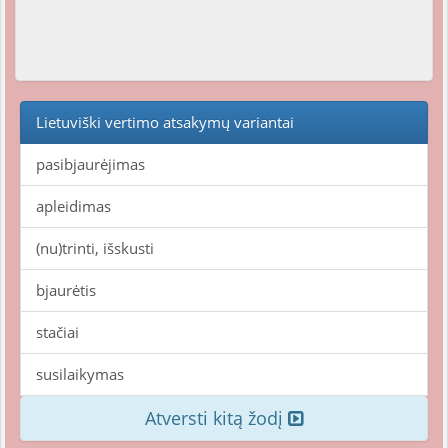
Lietuviški vertimo atsakymų variantai
pasibjaurėjimas
apleidimas
(nu)trinti, išskusti
bjaurėtis
stačiai
susilaikymas
Atversti kitą žodį