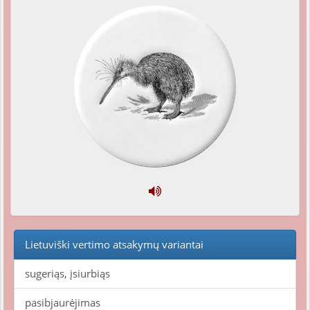
Lietuviški vertimo atsakymų variantai
sugeriąs, įsiurbiąs
pasibjaurėjimas