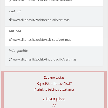
www.alkonas.lt/zodzio/cod-liver/vertimas
cod
oil
www.alkonas.lt/zodzio/cod-oil/vertimas
salt
cod
www.alkonas.lt/zodzio/salt-cod/vertimas
indo-
pacific
www.alkonas.lt/zodzio/indo-pacific/vertimas
Žodyno testas
Ką reiškia lietuviškai?
Parinkite teisingą atsakymą
absorptve
/ /