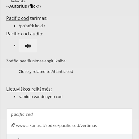
--Autorius (flickr)
Pacific cod
tarimas:
/pə'sɪfɪk kɑ:d /
Pacific cod
audio:
Žodžio paaiškinimas anglų kalba:
Closely related to Atlantic cod
Lietuviškos reikšmės:
ramiojo vandenyno cod
pacific cod
www.alkonas.lt/zodzio/pacific-cod/vertimas