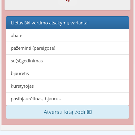
Lietuviški vertimo atsakymų variantai
abatė
pažeminti (pareigose)
su(si)gėdinimas
bjaurėtis
kurstytojas
pasibjaurėtinas, bjaurus
Atversti kitą žodį