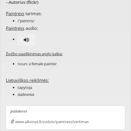
--Autorius (flickr)
Paintress
tarimas:
/'peintris/
Paintress
audio:
Žodžio paaiškinimas anglų kalba:
noun: a
female
painter
Lietuviškos reikšmės:
tapytoja
dailininkė
paintress
www.alkonas.lt/zodzio/paintress/vertimas