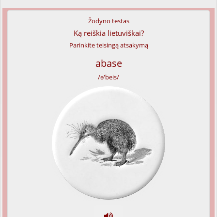
Žodyno testas
Ką reiškia lietuviškai?
Parinkite teisingą atsakymą
abase
/ə'beis/