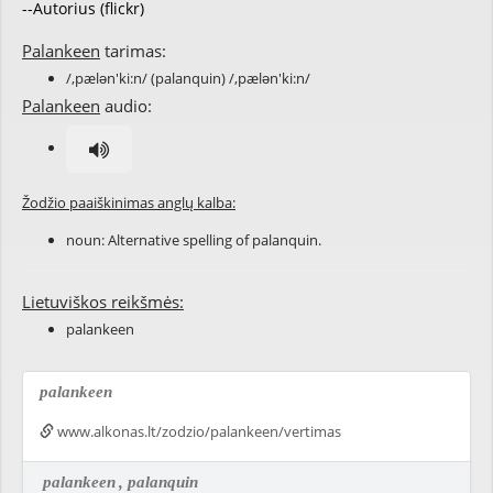
--Autorius (flickr)
Palankeen
tarimas:
/,pælən'ki:n/ (palanquin) /,pælən'ki:n/
Palankeen
audio:
Žodžio paaiškinimas anglų kalba:
noun: Alternative spelling of
palanquin
.
Lietuviškos reikšmės:
palankeen
palankeen
www.alkonas.lt/zodzio/palankeen/vertimas
palankeen
, palanquin