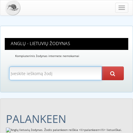
Toggl
navig
ANGLŲ - LIETUVIŲ ŽODYNAS
Kompiuterinis žodynas internete nemokamai
PALANKEEN