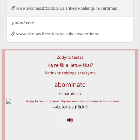
www.alkonas.lt/zodzio/palankeen-palanquin/vertimas
palankeens
www.alkonas.lt/zodzio/palankeens/vertimas
Žodyno testas
Ką reiškia lietuviškai?
Parinkite teisingą atsakymą
abominate
/ə'bɔmineit/
--Autorius (flickr)