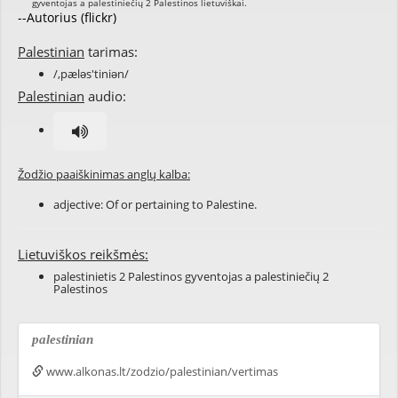
--Autorius (flickr)
Palestinian
tarimas:
/,pæləs'tiniən/
Palestinian
audio:
Žodžio paaiškinimas anglų kalba:
adjective: Of or pertaining to Palestine.
Lietuviškos reikšmės:
palestinietis 2 Palestinos gyventojas a palestiniečių 2
Palestinos
palestinian
www.alkonas.lt/zodzio/palestinian/vertimas