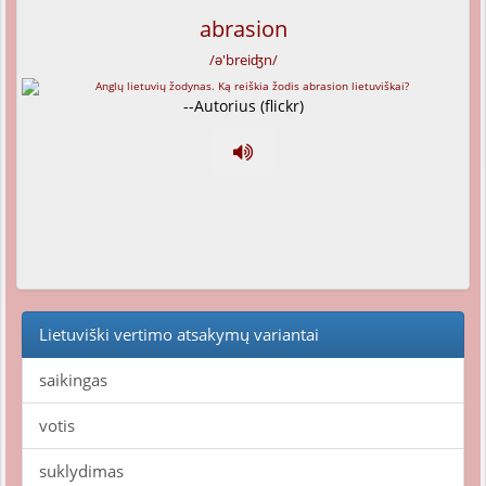
abrasion
/ə'breiʤn/
--Autorius (flickr)
Lietuviški vertimo atsakymų variantai
saikingas
votis
suklydimas