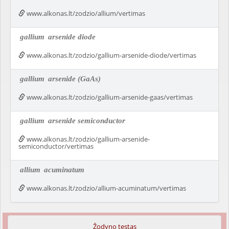
www.alkonas.lt/zodzio/allium/vertimas
gallium
arsenide diode
www.alkonas.lt/zodzio/gallium-arsenide-diode/vertimas
gallium
arsenide (GaAs)
www.alkonas.lt/zodzio/gallium-arsenide-gaas/vertimas
gallium
arsenide semiconductor
www.alkonas.lt/zodzio/gallium-arsenide-
semiconductor/vertimas
allium
acuminatum
www.alkonas.lt/zodzio/allium-acuminatum/vertimas
Žodyno testas