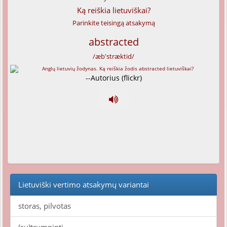
Ką reiškia lietuviškai?
Parinkite teisingą atsakymą
abstracted
/æb'stræktid/
--Autorius (flickr)
Lietuviški vertimo atsakymų variantai
storas, pilvotas