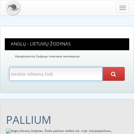
Toggl
navig
ANGLŲ - LIETUVIŲ ŽODYNAS
Kompiuterinis žodynas internete nemokamai
PALLIUM