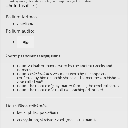
--Autorius (flickr)
Pallium
tarimas:
/'pæliəm/
Pallium
audio:
Žodžio paaiškinimas anglų kalba:
noun: A cloak or mantle worn by the ancient Greeks and
Romans.
noun:
Ecclesiastical
A vestment worn by the pope and
conferred by him on archbishops and sometimes on bishops.
1
Also called
pall
.
noun: The mantle of gray matter forming the cerebral cortex.
noun: The mantle of a mollusk, brachiopod, or bird.
Lietuviškos reikšmės:
lot. n (pl -lia) (popiežiaus
arkivyskupo) skraistė 2 zool. (moliuskų) mantija