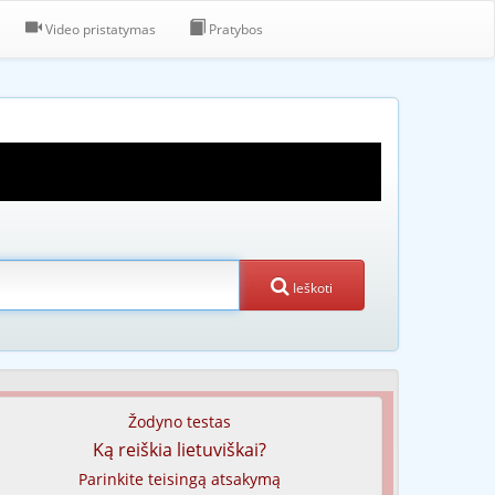
Video pristatymas
Pratybos
Ieškoti
Žodyno testas
Ką reiškia lietuviškai?
Parinkite teisingą atsakymą