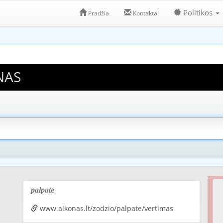
Politikos
Pradžia
Kontaktai
NAS
palpate
www.alkonas.lt/zodzio/palpate/vertimas