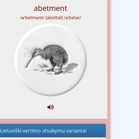
abetment
/ə'betmənt/ (abettal) /ə'betəl/
Lietuviški vertimo atsakymų variantai