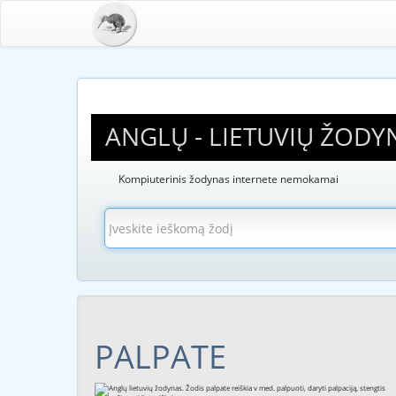
ANGLŲ - LIETUVIŲ ŽODY
Kompiuterinis žodynas internete nemokamai
PALPATE