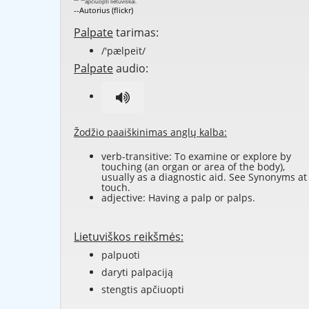
--Autorius (flickr)
Palpate
tarimas:
/'pælpeit/
Palpate
audio:
Žodžio paaiškinimas anglų kalba:
verb-transitive: To examine or explore by
touching (an organ or area of the body),
usually as a diagnostic aid. See Synonyms at
touch
.
adjective: Having a palp or palps.
Lietuviškos reikšmės:
palpuoti
daryti palpaciją
stengtis apčiuopti