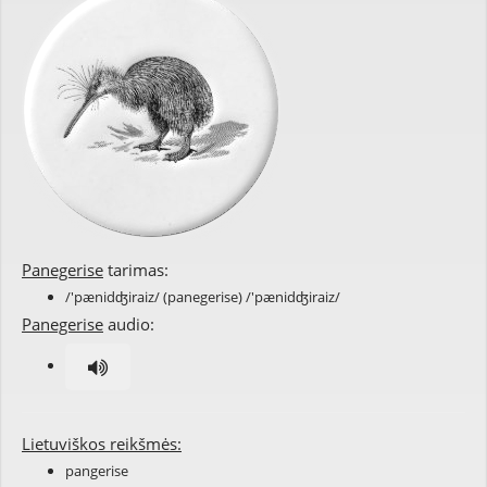
Panegerise
tarimas:
/'pænidʤiraiz/ (panegerise) /'pænidʤiraiz/
Panegerise
audio:
Lietuviškos reikšmės:
pangerise