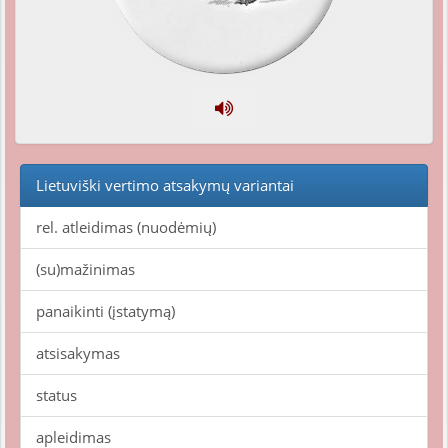
Lietuviški vertimo atsakymų variantai
rel. atleidimas (nuodėmių)
(su)mažinimas
panaikinti (įstatymą)
atsisakymas
status
apleidimas