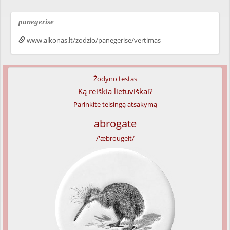
panegerise
www.alkonas.lt/zodzio/panegerise/vertimas
Žodyno testas
Ką reiškia lietuviškai?
Parinkite teisingą atsakymą
abrogate
/'æbrougeit/