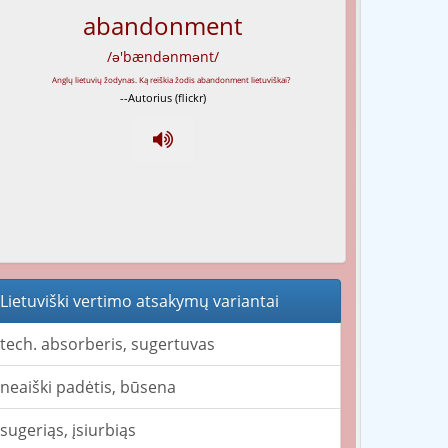
abandonment
/ə'bændənmənt/
--Autorius (flickr)
Lietuviški vertimo atsakymų variantai
tech. absorberis, sugertuvas
neaiški padėtis, būsena
sugeriąs, įsiurbiąs