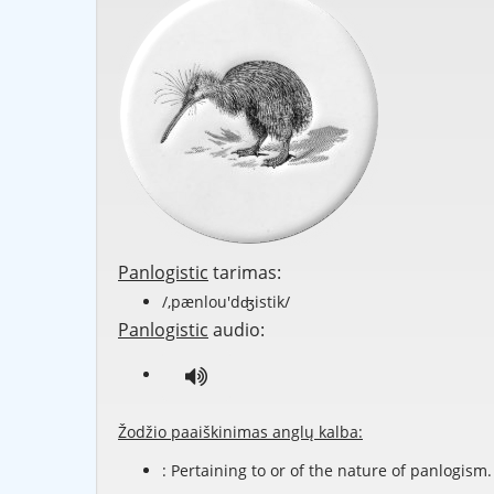
Panlogistic
tarimas:
/,pænlou'dʤistik/
Panlogistic
audio:
Žodžio paaiškinimas anglų kalba:
: Pertaining to or of the nature of panlogism.