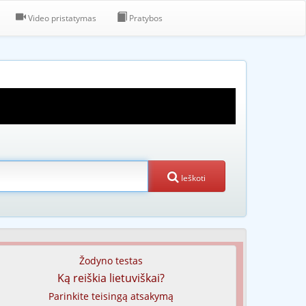
Video pristatymas
Pratybos
Ieškoti
Žodyno testas
Ką reiškia lietuviškai?
Parinkite teisingą atsakymą