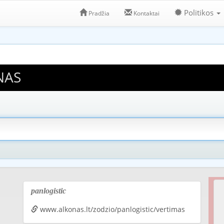
Politikos
Pradžia
Kontaktai
NAS
panlogistic
www.alkonas.lt/zodzio/panlogistic/vertimas