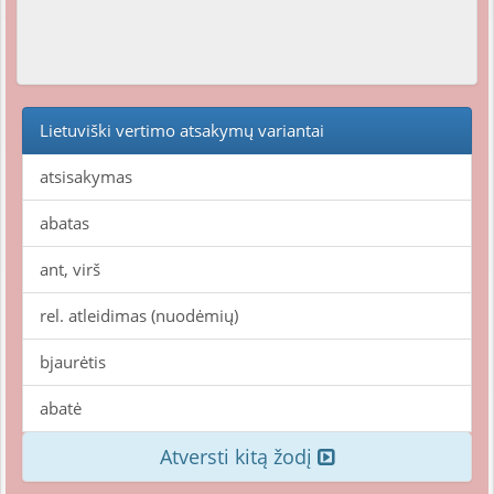
Lietuviški vertimo atsakymų variantai
atsisakymas
abatas
ant, virš
rel. atleidimas (nuodėmių)
bjaurėtis
abatė
Atversti kitą žodį