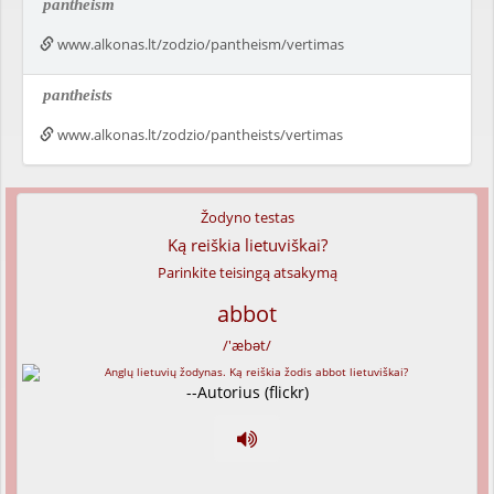
pantheism
www.alkonas.lt/zodzio/pantheism/vertimas
pantheists
www.alkonas.lt/zodzio/pantheists/vertimas
Žodyno testas
Ką reiškia lietuviškai?
Parinkite teisingą atsakymą
abbot
/'æbət/
--Autorius (flickr)