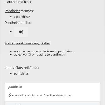
--Autorius (flickr)
Pantheist
tarimas:
/'pænθi:ist/
Pantheist
audio:
Žodžio paaiškinimas anglų kalba:
noun: A person who believes in
pantheism
.
adjective: Of or relating to
pantheism
.
Lietuviškos reikšmės:
panteistas
pantheist
www.alkonas.lt/zodzio/pantheist/vertimas