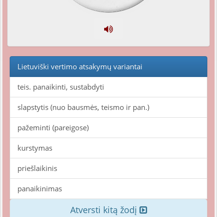
Lietuviški vertimo atsakymų variantai
teis. panaikinti, sustabdyti
slapstytis (nuo bausmės, teismo ir pan.)
pažeminti (pareigose)
kurstymas
priešlaikinis
panaikinimas
Atversti kitą žodį