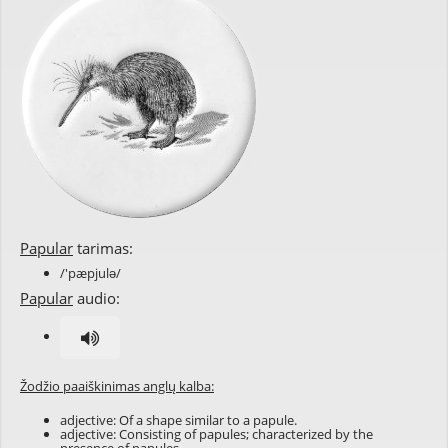
Papular
tarimas:
/'pæpjulə/
Papular
audio:
Žodžio paaiškinimas anglų kalba:
adjective: Of a shape similar to a
papule
.
adjective: Consisting of papules; characterized by the