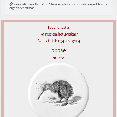
www.alkonas.lt/zodzio/democratic-and-popular-republic-of-
algeria/vertimas
Žodyno testas
Ką reiškia lietuviškai?
Parinkite teisingą atsakymą
abase
/ə'beis/