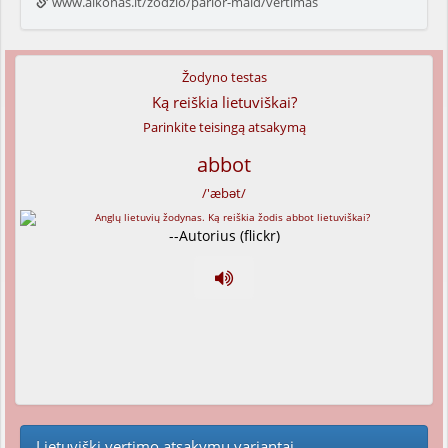
www.alkonas.lt/zodzio/parlor-maid/vertimas
Žodyno testas
Ką reiškia lietuviškai?
Parinkite teisingą atsakymą
abbot
/'æbət/
--Autorius (flickr)
Lietuviški vertimo atsakymų variantai