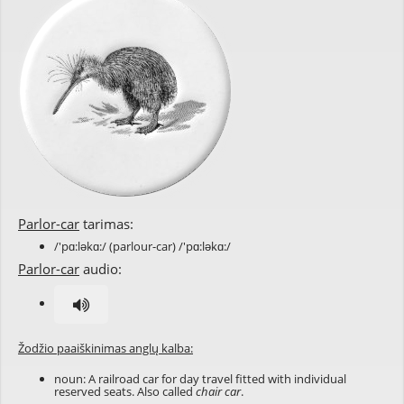
Parlor-car
tarimas:
/'pɑ:ləkɑ:/ (parlour-car) /'pɑ:ləkɑ:/
Parlor-car
audio:
Žodžio paaiškinimas anglų kalba:
noun: A railroad car for day travel fitted with individual
reserved seats. Also called
chair car
.