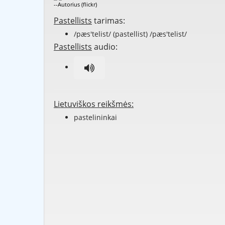
--Autorius (flickr)
Pastellists
tarimas:
/pæs'telist/ (pastellist) /pæs'telist/
Pastellists
audio:
Lietuviškos reikšmės:
pastelininkai