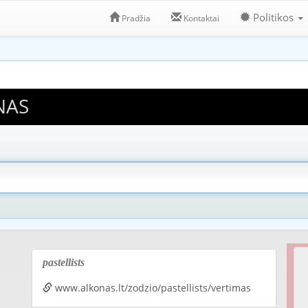
Politikos
Pradžia
Kontaktai
NAS
pastellists
www.alkonas.lt/zodzio/pastellists/vertimas