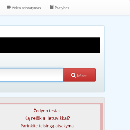
Video pristatymas
Pratybos
Ieškoti
Žodyno testas
Ką reiškia lietuviškai?
Parinkite teisingą atsakymą