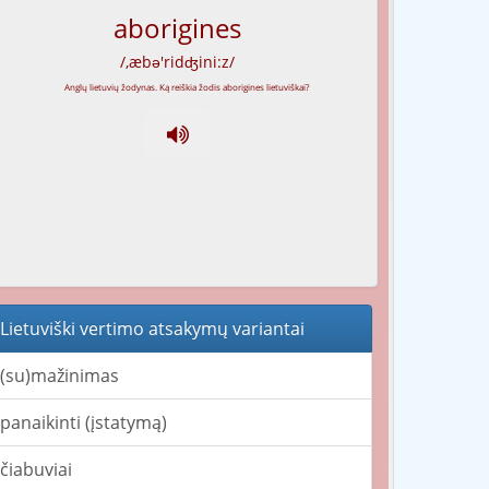
aborigines
/,æbə'ridʤini:z/
Lietuviški vertimo atsakymų variantai
(su)mažinimas
panaikinti (įstatymą)
čiabuviai