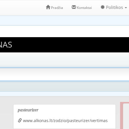
Politikos
Pradžia
Kontaktai
NAS
pasteurizer
www.alkonas.lt/zodzio/pasteurizer/vertimas