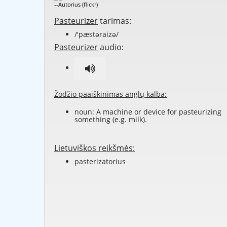
--Autorius (flickr)
Pasteurizer
tarimas:
/'pæstəraizə/
Pasteurizer
audio:
Žodžio paaiškinimas anglų kalba:
noun: A
machine
or
device
for
pasteurizing
something (e.g. milk).
Lietuviškos reikšmės:
pasterizatorius