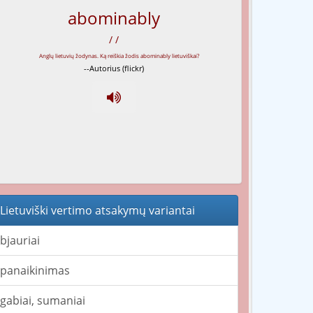
abominably
/ /
--Autorius (flickr)
Lietuviški vertimo atsakymų variantai
bjauriai
panaikinimas
gabiai, sumaniai