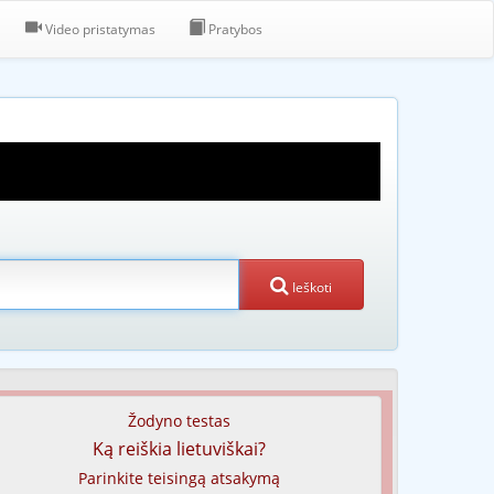
Video pristatymas
Pratybos
Ieškoti
Žodyno testas
Ką reiškia lietuviškai?
Parinkite teisingą atsakymą