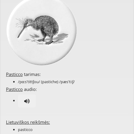
Pasticco
tarimas:
/pɑ:s'tittʃou/ (pastiche) /pæs'ti:ʃ/
Pasticco
audio:
Lietuviškos reikšmės:
pasticco