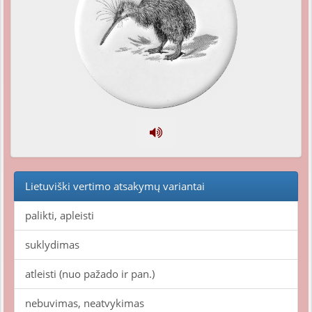
Lietuviški vertimo atsakymų variantai
palikti, apleisti
suklydimas
atleisti (nuo pažado ir pan.)
nebuvimas, neatvykimas