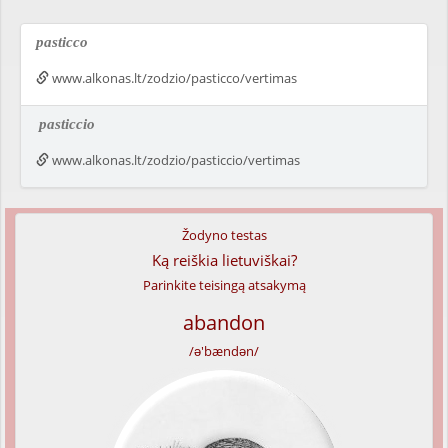
pasticco
www.alkonas.lt/zodzio/pasticco/vertimas
pasticcio
www.alkonas.lt/zodzio/pasticcio/vertimas
Žodyno testas
Ką reiškia lietuviškai?
Parinkite teisingą atsakymą
abandon
/ə'bændən/