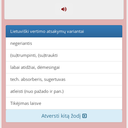
Lietuviški vertimo atsakymų variantai
negeriantis
(su)trumpinti, (su)traukti
labai atidžiai, dėmesingai
tech. absorberis, sugertuvas
atleisti (nuo pažado ir pan.)
Tikėjimas laisve
Atversti kitą žodį