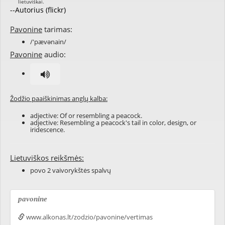
--Autorius (flickr)
Pavonine
tarimas:
/'pævənain/
Pavonine
audio:
Žodžio paaiškinimas anglų kalba:
adjective: Of or resembling a peacock.
adjective: Resembling a peacock's tail in color, design, or
iridescence.
Lietuviškos reikšmės:
povo 2 vaivorykštės spalvų
pavonine
www.alkonas.lt/zodzio/pavonine/vertimas