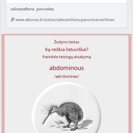
adenanthera
pavonina
www.alkonas.lt/zodzio/adenanthera-pavonina/vertimas
Žodyno testas
Ką reiškia lietuviškai?
Parinkite teisingą atsakymą
abdominous
/æb'dɔminəs/