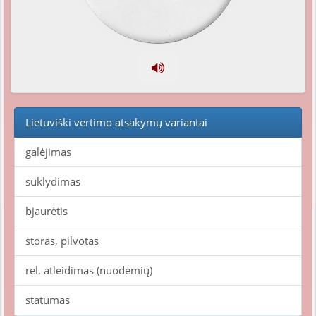
Lietuviški vertimo atsakymų variantai
galėjimas
suklydimas
bjaurėtis
storas, pilvotas
rel. atleidimas (nuodėmių)
statumas