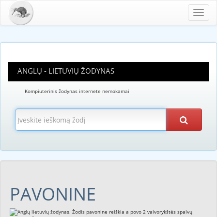
Toggl
navig
ANGLŲ - LIETUVIŲ ŽODYNAS
Kompiuterinis žodynas internete nemokamai
PAVONINE