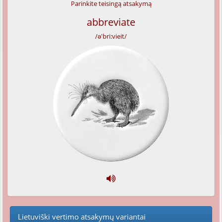
Parinkite teisingą atsakymą
abbreviate
/ə'bri:vieit/
Lietuviški vertimo atsakymų variantai