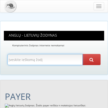
Toggl
navig
ANGLŲ - LIETUVIŲ ŽODYNAS
Kompiuterinis žodynas internete nemokamai
PAYER