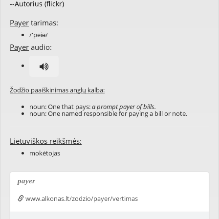
--Autorius (flickr)
Payer
tarimas:
/'peiə/
Payer
audio:
Žodžio paaiškinimas anglų kalba:
noun: One that pays:
a prompt payer of bills.
noun: One named responsible for paying a bill or note.
Lietuviškos reikšmės:
mokėtojas
payer
www.alkonas.lt/zodzio/payer/vertimas