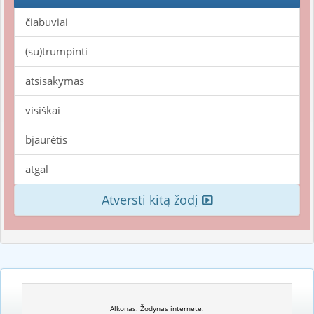
čiabuviai
(su)trumpinti
atsisakymas
visiškai
bjaurėtis
atgal
Atversti kitą žodį
Alkonas. Žodynas internete.