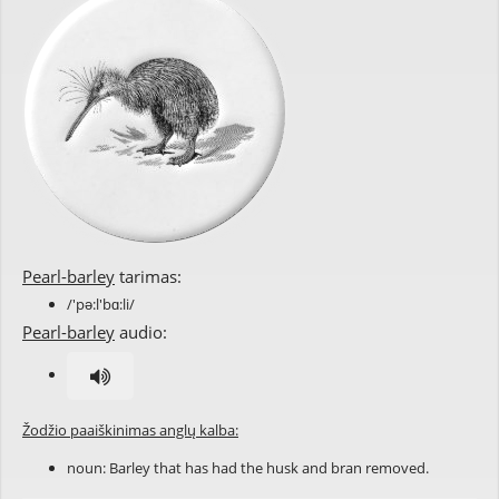
Pearl-barley
tarimas:
/'pə:l'bɑ:li/
Pearl-barley
audio:
Žodžio paaiškinimas anglų kalba:
noun: Barley that has had the
husk
and
bran
removed.