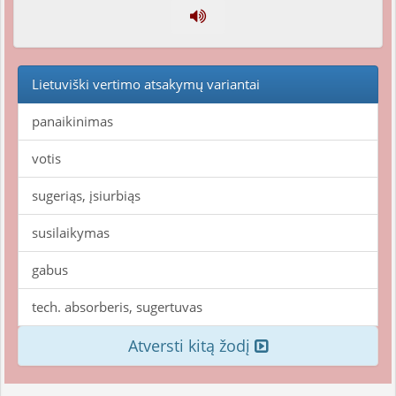
Lietuviški vertimo atsakymų variantai
panaikinimas
votis
sugeriąs, įsiurbiąs
susilaikymas
gabus
tech. absorberis, sugertuvas
Atversti kitą žodį