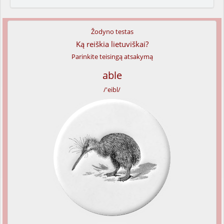
Žodyno testas
Ką reiškia lietuviškai?
Parinkite teisingą atsakymą
able
/'eibl/