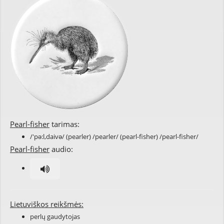
Pearl-fisher
tarimas:
/'pə:l,daivə/ (pearler) /pearler/ (pearl-fisher) /pearl-fisher/
Pearl-fisher
audio:
Lietuviškos reikšmės:
perlų gaudytojas