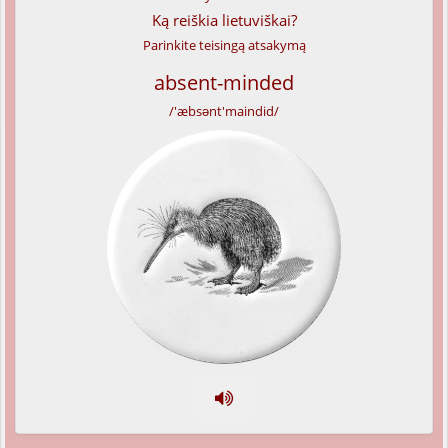
Ką reiškia lietuviškai?
Parinkite teisingą atsakymą
absent-minded
/'æbsənt'maindid/