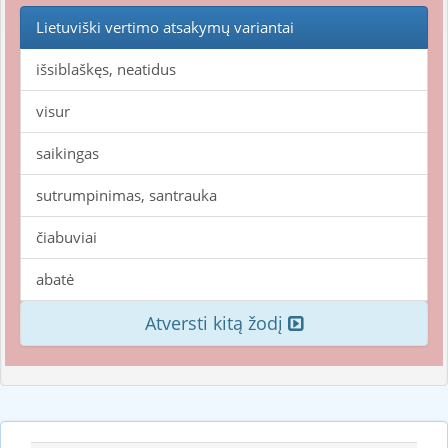
Lietuviški vertimo atsakymų variantai
išsiblaškęs, neatidus
visur
saikingas
sutrumpinimas, santrauka
čiabuviai
abatė
Atversti kitą žodį