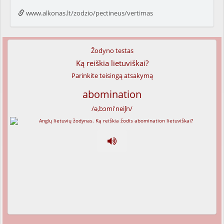
www.alkonas.lt/zodzio/pectineus/vertimas
Žodyno testas
Ką reiškia lietuviškai?
Parinkite teisingą atsakymą
abomination
/ə,bɔmi'neiʃn/