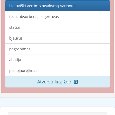
Lietuviški vertimo atsakymų variantai
tech. absorberis, sugertuvas
stačiai
bjaurus
pagrobimas
abatija
pasibjaurėjimas
Atversti kitą žodį