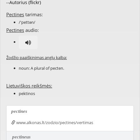
--Autorius (flickr)
Pectines
tarimas:
/'pettən/
Pectines
audio:
Žodžio paaiškinimas anglų kalba:
noun: A plural of
pecten
.
Lietuviškos reikšmės:
pektinos
pectines
www.alkonas.lt/zodzio/pectines/vertimas
pectineus