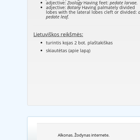
adjective:
Zoology
Having feet:
pedate larvae.
adjective:
Botany
Having palmately divided
lobes with the lateral lobes cleft or divided:
pedate leaf.
Lietuviškos reikšmės:
turintis kojas 2 bot. plaštakiškas
skiautėtas (apie lapą)
Alkonas. Žodynas internete.