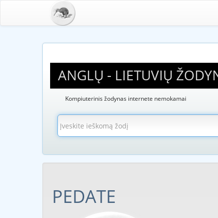
ANGLŲ - LIETUVIŲ ŽODY
Kompiuterinis žodynas internete nemokamai
PEDATE