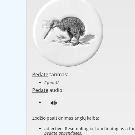
Pedate
tarimas:
/'pedit/
Pedate
audio:
Žodžio paaiškinimas anglų kalba:
adjective: Resembling or functioning as a foo
pedate appendages.