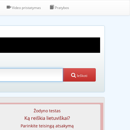
Video pristatymas
Pratybos
Ieškoti
Žodyno testas
Ką reiškia lietuviškai?
Parinkite teisingą atsakymą