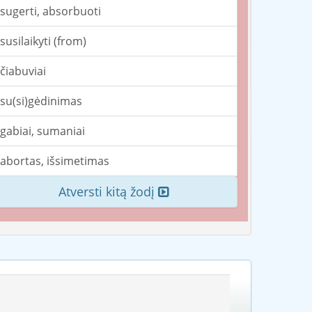
sugerti, absorbuoti
susilaikyti (from)
čiabuviai
su(si)gėdinimas
gabiai, sumaniai
abortas, išsimetimas
Atversti kitą žodį