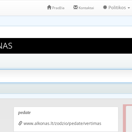
Politikos
Pradžia
Kontaktai
NAS
pedate
www.alkonas.lt/zodzio/pedate/vertimas