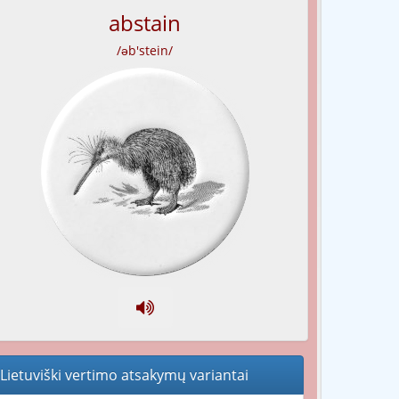
abstain
/əb'stein/
Lietuviški vertimo atsakymų variantai