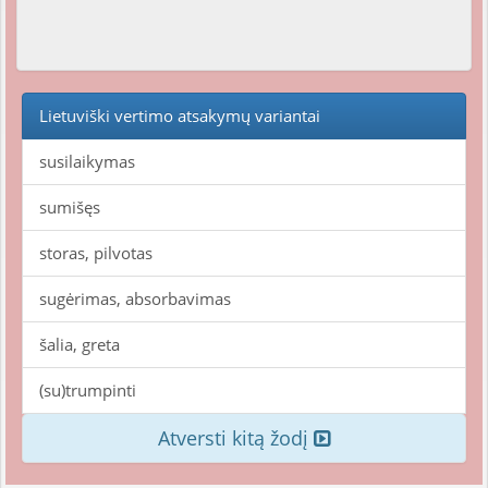
Lietuviški vertimo atsakymų variantai
susilaikymas
sumišęs
storas, pilvotas
sugėrimas, absorbavimas
šalia, greta
(su)trumpinti
Atversti kitą žodį