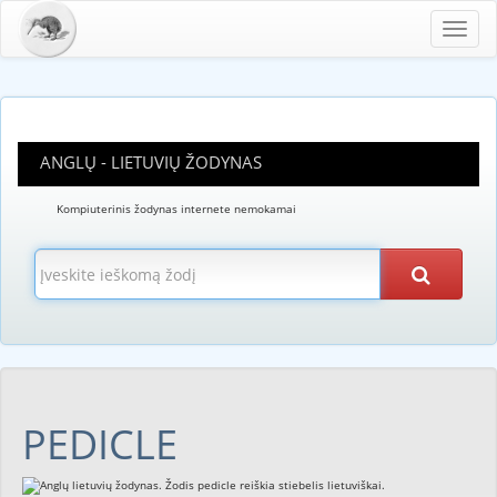
Toggl
navig
ANGLŲ - LIETUVIŲ ŽODYNAS
Kompiuterinis žodynas internete nemokamai
PEDICLE