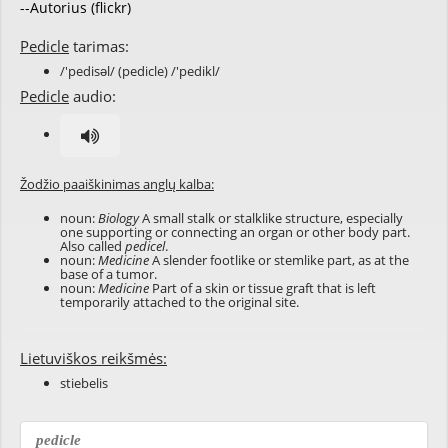
--Autorius (flickr)
Pedicle
tarimas:
/'pedisəl/ (pedicle) /'pedikl/
Pedicle
audio:
Žodžio paaiškinimas anglų kalba:
noun:
Biology
A small stalk or stalklike structure, especially
one supporting or connecting an organ or other body part.
Also called
pedicel
.
noun:
Medicine
A slender footlike or stemlike part, as at the
base of a tumor.
noun:
Medicine
Part of a skin or tissue graft that is left
temporarily attached to the original site.
Lietuviškos reikšmės:
stiebelis
pedicle