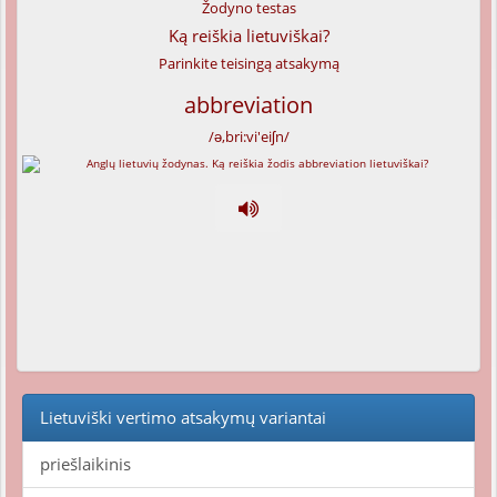
Žodyno testas
Ką reiškia lietuviškai?
Parinkite teisingą atsakymą
abbreviation
/ə,bri:vi'eiʃn/
Lietuviški vertimo atsakymų variantai
priešlaikinis