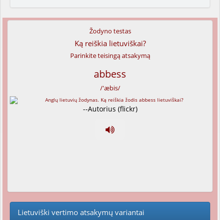
Žodyno testas
Ką reiškia lietuviškai?
Parinkite teisingą atsakymą
abbess
/'æbis/
--Autorius (flickr)
Lietuviški vertimo atsakymų variantai