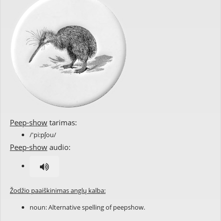
Peep-show
tarimas:
/'pi:pʃou/
Peep-show
audio:
Žodžio paaiškinimas anglų kalba:
noun: Alternative spelling of
peepshow
.