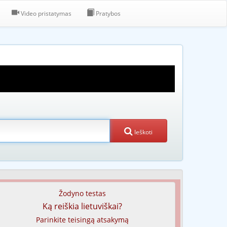
Video pristatymas
Pratybos
Ieškoti
Žodyno testas
Ką reiškia lietuviškai?
Parinkite teisingą atsakymą