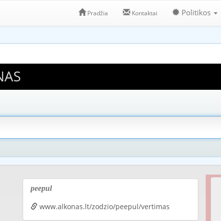
Politikos
Pradžia
Kontaktai
NAS
peepul
www.alkonas.lt/zodzio/peepul/vertimas