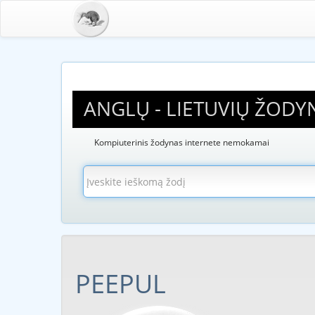
ANGLŲ - LIETUVIŲ ŽODY
Kompiuterinis žodynas internete nemokamai
PEEPUL