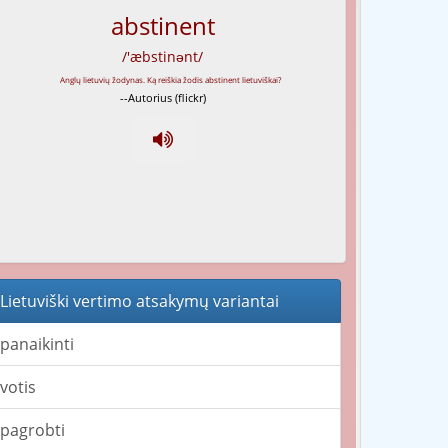
abstinent
/'æbstinənt/
--Autorius (flickr)
Lietuviški vertimo atsakymų variantai
panaikinti
votis
pagrobti