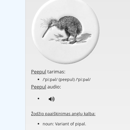
Peepul
tarimas:
/'pi:pəl/ (peepul) /'pi:pəl/
Peepul
audio:
Žodžio paaiškinimas anglų kalba:
noun: Variant of
pipal
.