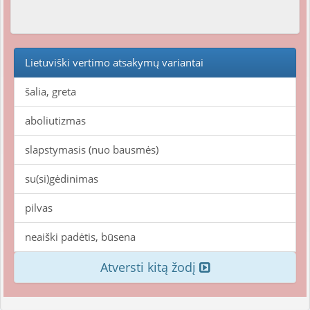
Lietuviški vertimo atsakymų variantai
šalia, greta
aboliutizmas
slapstymasis (nuo bausmės)
su(si)gėdinimas
pilvas
neaiški padėtis, būsena
Atversti kitą žodį