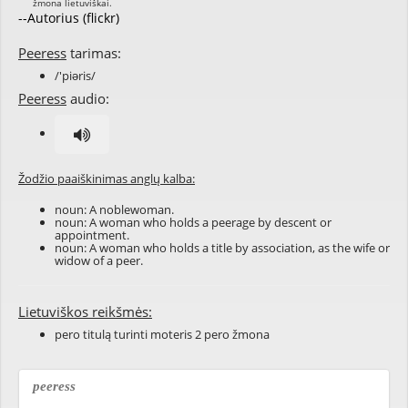
--Autorius (flickr)
Peeress
tarimas:
/'piəris/
Peeress
audio:
Žodžio paaiškinimas anglų kalba:
noun: A noblewoman.
noun: A woman who holds a peerage by descent or
appointment.
noun: A woman who holds a title by association, as the wife or
widow of a peer.
Lietuviškos reikšmės:
pero titulą turinti moteris 2 pero žmona
peeress