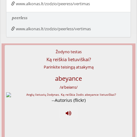
www.alkonas.lt/zodzio/peeress/vertimas
peerless
www.alkonas.lt/zodzio/peerless/vertimas
Žodyno testas
Ką reiškia lietuviškai?
Parinkite teisingą atsakymą
abeyance
/ə'beiəns/
--Autorius (flickr)