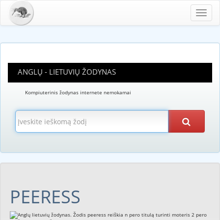
Toggl
navig
ANGLŲ - LIETUVIŲ ŽODYNAS
Kompiuterinis žodynas internete nemokamai
PEERESS