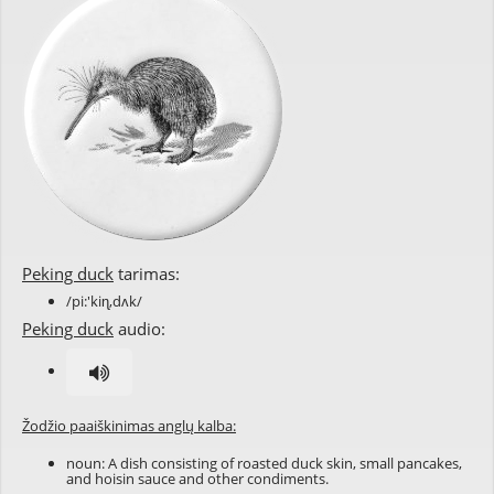
Peking duck
tarimas:
/pi:'kiɳ,dʌk/
Peking duck
audio:
Žodžio paaiškinimas anglų kalba:
noun: A dish consisting of
roasted
duck
skin, small
pancakes
,
and
hoisin sauce
and other
condiments
.