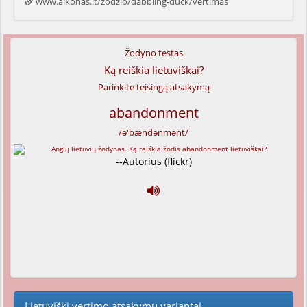
www.alkonas.lt/zodzio/dabbling-duck/vertimas
Žodyno testas
Ką reiškia lietuviškai?
Parinkite teisingą atsakymą
abandonment
/ə'bændənmənt/
--Autorius (flickr)
Lietuviški vertimo atsakymų variantai